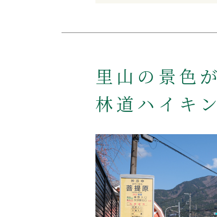
里山の景色
林道ハイキ