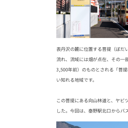
表丹沢の麓に位置する菩提（ぼだ
流れ、流域には畑が点在、その一
3,500年前）のものとされる「
い知れる地域です。
この菩提にある向山林道と、ヤビツ
した。今回は、秦野駅北口からバ