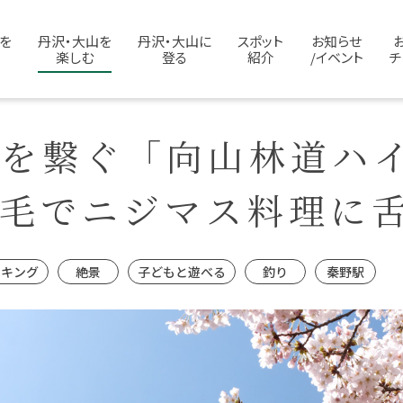
を
丹沢・大山を
丹沢・大山に
スポット
お知らせ
楽しむ
登る
紹介
/イベント
チ
台を繋ぐ「向山林道ハ
蓑毛でニジマス料理に
イキング
絶景
子どもと遊べる
釣り
秦野駅