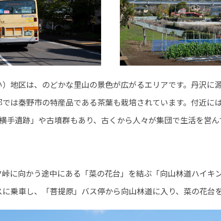
い）地区は、のどかな里山の景色が広がるエリアです。丹沢に
部では秦野市の特産品である茶葉も栽培されています。付近に
菩提横手遺跡」や古墳群もあり、古くから人々が集団で生活を営
峠に向かう途中にある「菜の花台」を結ぶ「向山林道ハイキング
スに乗車し、「菩提原」バス停から向山林道に入り、菜の花台