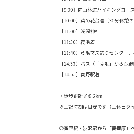
【9:00】向山林道ハイキングコー
【10:00】菜の花台着（30分休憩の
【11:00】浅間神社
【11:30】蓑毛着
【11:40】蓑毛マス釣りセンター
【14:33】バス（「蓑毛」から秦
【14:55】秦野駅着
・徒歩距離 約8.2km
※上記時刻は目安です（土休日ダ
◎秦野駅・渋沢駅から「菩提原」