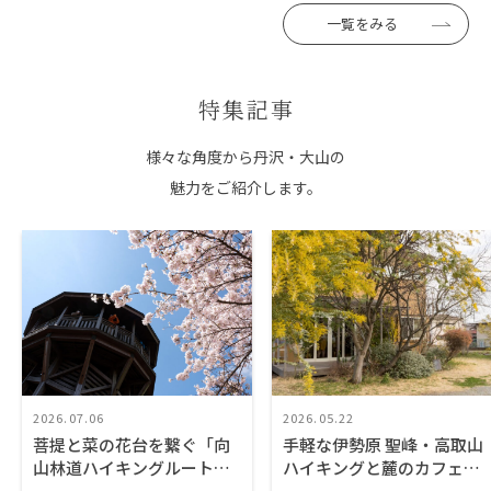
一覧をみる
特集記事
様々な角度から丹沢・大山の
魅力をご紹介します。
2026.07.06
2026.05.22
菩提と菜の花台を繋ぐ「向
手軽な伊勢原 聖峰・高取山
山林道ハイキングルート」
ハイキングと麓のカフェで
を歩き、蓑毛でニジマス料
楽しむ野菜たっぷり絶品ラ