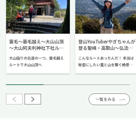
蓑毛～蓑毛越え～大山山頂
登山YouTuberやぎちゃんが
～大山阿夫利神社下社ルー
登る聖峰・高取山～弘法山
ト
公園ルート
大山詣りの古道の一つ、蓑毛越え
こんなルートあったんだ！ 本当は
ルートで大山山頂へ
秘密にしたい里と山を繋ぐ絶景ハ
イク！
一覧をみる