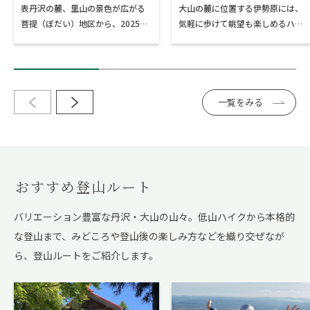
表丹沢の麓、里山の景色が広がる
大山の麓に位置する伊勢原には、
理に舌鼓
ンチ
菩提（ぼだい）地区から、2025年
気軽に歩けて眺望も楽しめるハイ
に整備された「向山林道ハイキン
キングコースが点在しています。
グルート」を歩いて、丹沢大山国
なかでも、聖峰から高取山へと続
定公園内にある菜の花台園地へ。
くルートは急登が少なく、整備さ
展望台で絶景を楽しんだ後は、蓑
れた道が多いため、初心者にもお
毛マス釣りセンターが営む「みの
すすめです。聖峰の山頂からは、
一覧をみる
げ茶屋」で、新鮮な川魚料理を味
眼下に広がる相模平野や江の島
わいましょう。初心者でも歩きや
が、そして高取山の山頂からは正
すく、見晴らしもよい秦野市のハ
面に雄大な大山を望むことができ
イキングコースをご紹介します。
ます。山歩きのあとは、麓のカフ
ェでひと休み。「cafe mocka木
おすすめ登山ルート
果」で、地元産の野菜やオーガニ
ックの食材を使ったメニューやス
バリエーション豊富な丹沢・大山の山々。低山ハイクから本格的
イーツを味わいながら、里山歩き
な登山まで、
みどころや登山後の楽しみ方などを織り交ぜなが
の余韻に浸るのはいかがでしょう
か。
ら、登山ルートをご紹介します。