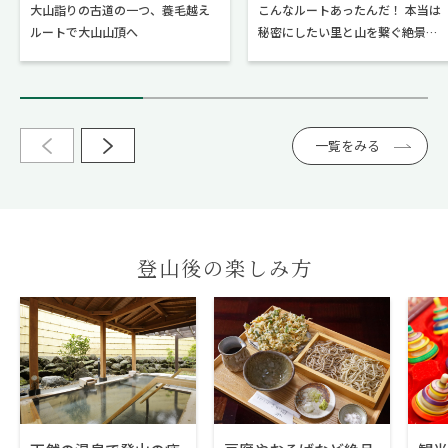
大山詣りの古道の一つ、蓑毛越え
こんなルートあったんだ！ 本当は
ルートで大山山頂へ
秘密にしたい里と山を繋ぐ絶景ハ
イク！
一覧をみる
登山後の楽しみ方