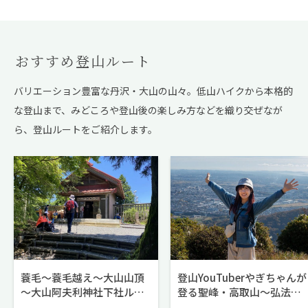
おすすめ登山ルート
バリエーション豊富な丹沢・大山の山々。低山ハイクから本格的
な登山まで、
みどころや登山後の楽しみ方などを織り交ぜなが
ら、登山ルートをご紹介します。
蓑毛～蓑毛越え～大山山頂
登山YouTuberやぎちゃんが
～大山阿夫利神社下社ルー
登る聖峰・高取山～弘法山
ト
公園ルート