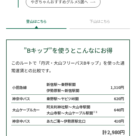
やぎちゃん
おすすめグルメ5選へ
登山はこちら
下山はこちら
”Bキップ”を使うとこんなにお得
このルートで「丹沢・大山フリーパスBキップ」を使った通
常運賃との比較です。
新宿駅〜秦野駅間
小田急線
1,310円
伊勢原駅～新宿駅間
神奈中バス
秦野駅〜ヤビツ峠間
620円
阿夫利神社駅～大山寺駅間
大山ケーブルカー
640円
※1
大山寺駅～大山ケーブル駅間
神奈中バス
あたご滝～伊勢原駅北口
410円
計2,980円