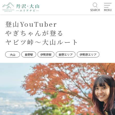
SEARCH
MENU
登山YouTuber
やぎちゃんが登る
ヤビツ峠～大山ルート
大山
秦野駅
伊勢原駅
秦野エリア
伊勢原エリア
お知らせ/イベント