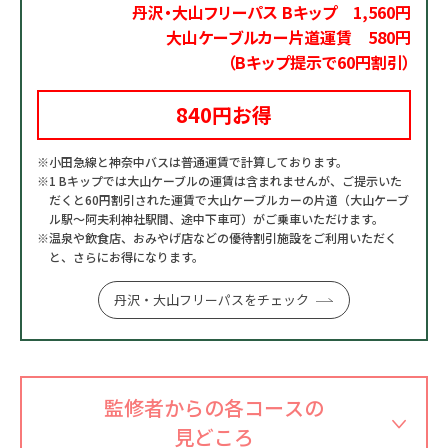
丹沢・大山フリーパス Bキップ 1,560円
大山ケーブルカー片道運賃 580円
（Bキップ提示で60円割引）
840円お得
※小田急線と神奈中バスは普通運賃で計算しております。
※1 Bキップでは大山ケーブルの運賃は含まれませんが、ご提示いた
だくと60円割引された運賃で大山ケーブルカーの片道（大山ケーブ
ル駅～阿夫利神社駅間、途中下車可）がご乗車いただけます。
※温泉や飲食店、おみやげ店などの優待割引施設をご利用いただく
と、さらにお得になります。
丹沢・大山フリーパスをチェック
監修者からの各コースの
見どころ