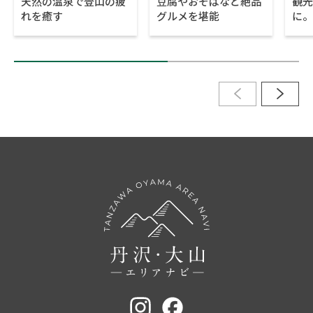
天然の温泉で登山の疲
豆腐やおそばなど絶品
観光
れを癒す
グルメを堪能
に。
介