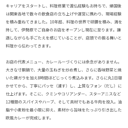
キャリアをスタートし、料理修業で渡仏経験もお持ちで、帰国後
は関東各地で数々の飲食店の立ち上げや運営に携わり、現場経験
を積み重ねてきました。10年超、料理の世界で研鑽を積み、満を
持して、伊勢原でご自身のお店をオープンし現在に至ります。謙
遜しながらも手ごたえを感じていることが、店頭での振る舞いと
料理から伝わってきます。
お店の代表メニュー、カレールーづくりには余念がありません。
大きな寸胴鍋で、大量の玉ねぎを炒め煮し、さらに香味野菜と焼
いた鶏ガラを加え8時間ほどじっくり煮込みます。さらに丸1日寝
かせてから、丁寧にパッセ（濾す）し、上質なフォン（だし）に
仕上げます。そこに、クミンやコリアンダー、スターアニスなど
12種類のスパイスやハーブ、そして具材でもある牛肉を投入。油
脂や小麦粉を最小限に抑え、素材から旨味をたっぷり引き出した
欧風カレーが完成します。