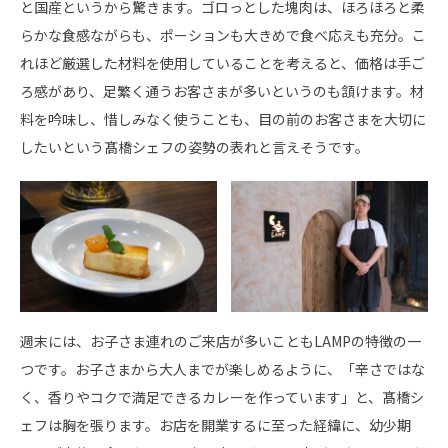
と国産というから驚きます。ゴロっとした塊肉は、ほろほろと柔
らかな食感ながらも、ポーションも大きめで食べ応えも充分。こ
れほど厳選した材料を使用していることを考えると、価格は手ご
ろ感があり、足繁く通うお客さまが多いというのも頷けます。材
料を吟味し、惜しみなく使うことも、目の前のお客さまを大切に
したいという髙橋シェフの姿勢の表れと言えそうです。
週末には、お子さま連れのご来店が多いこともLAMPの特徴の一
つです。お子さまから大人までが楽しめるように、「辛さではな
く、香りやコクで満足できるカレーを作っています」と、髙橋シ
ェフは胸を張ります。お店を開業するに至った経緯に、幼少期