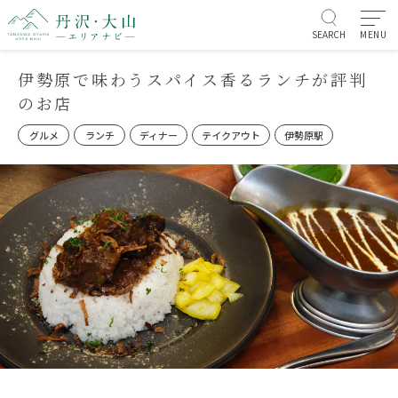
SEARCH
MENU
伊勢原で味わうスパイス香るランチが評判
のお店
グルメ
ランチ
ディナー
テイクアウト
伊勢原駅
お知らせ/イベント