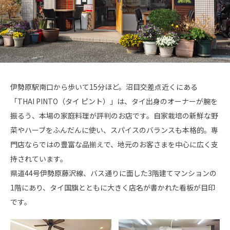
伊勢原駅南口から歩いて15分ほど。沼目交差点近くにある
「THAI PINTO（タイ ピント）」は、タイ出身のオーナーが腕を
振るう、本場の家庭料理が評判のお店です。自家栽培の新鮮な野
菜やハーブをふんだんに使い、スパイスのバランスも本格的。専
門店ならではの豊富な品揃えで、地元のお客さまを中心に広く支
持されています。
県道44号伊勢原藤沢線、バス通りに面した3階建てマンションの
1階にあり、タイ国旗とともに大きく店名が書かれた看板が目印
です。