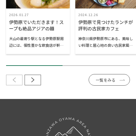
2026.01.27
2024.12.26
伊勢原でいただきます！ス
伊勢原で見つけたランチが
ープも絶品アジアの麺
評判の古民家カフェ
大山の最寄り駅となる伊勢原駅周
神奈川県伊勢原市にある、美味し
辺には、個性豊かな飲食店が軒を
い料理と居心地の良い古民家風の
連ねています。その中で2020年以
空間が人気のカフェ「葉っぱのき
降に開店し、女性のリピートが多
もち 森のカフェ」と「オリーヴの
い麺処をご紹介します。
樹」をご紹介します。いずれも駅
「Japanese Noodles 娘娘（にゃ
からは少し距離があるものの、足
んにゃん）」と「ベトナム食堂そ
を伸ばしたくなる魅力的なお店で
一覧をみる
ら屋」です。どちらも伊勢原駅か
す。大山阿夫利神社や日向薬師へ
ら徒歩2～3分の場所にあり、地元
の参拝・ハイキングなどで伊勢原
民にも重宝されている人気のお店
へお出かけの際には、ぜひお立ち
です。
寄りください。