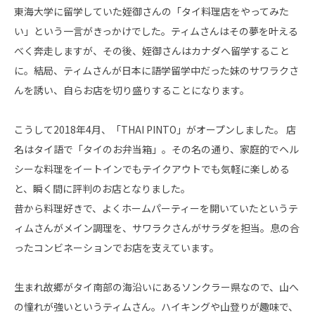
東海大学に留学していた姪御さんの「タイ料理店をやってみた
い」という一言がきっかけでした。ティムさんはその夢を叶える
べく奔走しますが、その後、姪御さんはカナダへ留学すること
に。結局、ティムさんが日本に語学留学中だった妹のサワラクさ
んを誘い、自らお店を切り盛りすることになります。
こうして2018年4月、「THAI PINTO」がオープンしました。 店
名はタイ語で「タイのお弁当箱」。その名の通り、家庭的でヘル
シーな料理をイートインでもテイクアウトでも気軽に楽しめる
と、瞬く間に評判のお店となりました。
昔から料理好きで、よくホームパーティーを開いていたというテ
ィムさんがメイン調理を、サワラクさんがサラダを担当。息の合
ったコンビネーションでお店を支えています。
生まれ故郷がタイ南部の海沿いにあるソンクラー県なので、山へ
の憧れが強いというティムさん。ハイキングや山登りが趣味で、