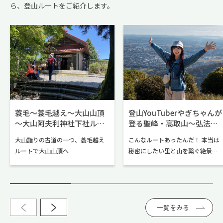
ら、登山ルートをご紹介します。
蓑毛～蓑毛越え～大山山頂
登山YouTuberやぎちゃんが
～大山阿夫利神社下社ルー
登る聖峰・高取山～弘法山
ト
公園ルート
大山詣りの古道の一つ、蓑毛越え
こんなルートあったんだ！ 本当は
ルートで大山山頂へ
秘密にしたい里と山を繋ぐ絶景ハ
イク！
一覧をみる