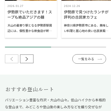
2026.01.27
2024.12.26
伊勢原でいただきます！ス
伊勢原で見つけたランチが
ープも絶品アジアの麺
評判の古民家カフェ
大山の最寄り駅となる伊勢原駅周
神奈川県伊勢原市にある、美味し
辺には、個性豊かな飲食店が軒を
い料理と居心地の良い古民家風の
連ねています。その中で2020年以
空間が人気のカフェ「葉っぱのき
降に開店し、女性のリピートが多
もち 森のカフェ」と「オリーヴの
い麺処をご紹介します。
樹」をご紹介します。いずれも駅
「Japanese Noodles 娘娘（にゃ
からは少し距離があるものの、足
んにゃん）」と「ベトナム食堂そ
を伸ばしたくなる魅力的なお店で
一覧をみる
ら屋」です。どちらも伊勢原駅か
す。大山阿夫利神社や日向薬師へ
ら徒歩2～3分の場所にあり、地元
の参拝・ハイキングなどで伊勢原
民にも重宝されている人気のお店
へお出かけの際には、ぜひお立ち
です。
寄りください。
おすすめ登山ルート
バリエーション豊富な丹沢・大山の山々。低山ハイクから本格的
な登山まで、
みどころや登山後の楽しみ方などを織り交ぜなが