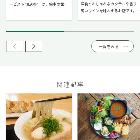
洋食とおしゃれなカクテルや香り
ービストロLAMP」は、絵本の世界
高いワインを味わえるお店です。
への入口のような木製ドアが目印
足柄牛のステーキや、秘伝のタレ
のお店です。名物は、フレンチ出
につけた骨付きスペアリブなどが
身のシェフが伝統的な手法で丁寧
人気！がっつり肉が食べたい方に
にとったフォン（だし）をベース
おすすめです。
に仕上げるルーが自慢の欧風カレ
ーです。辛さ控えめで、香り高く
一覧をみる
奥深いコクが特徴の味わいは、子
どもから大人まで人気です。ラン
チはこだわりのカレー3種を提供
し、金・土曜の夜限定で、お酒に
も合う洋食メニューが味わえるビ
関連記事
ストロとして営業しています。昼
夜問わず、心に明かりが灯るよう
な美味しい食体験が待っていま
す。