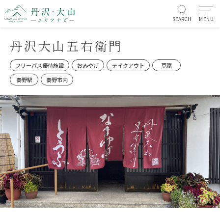
SEARCH
MENU
丹沢大山五右衛門
フリーパス優待施設
おみやげ
テイクアウト
豆腐
秦野駅
秦野市内
お知らせ/イベント