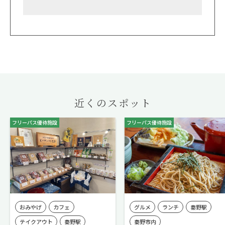
近くのスポット
フリーパス優待施設
フリーパス優待施設
おみやげ
カフェ
グルメ
ランチ
秦野駅
テイクアウト
秦野駅
秦野市内