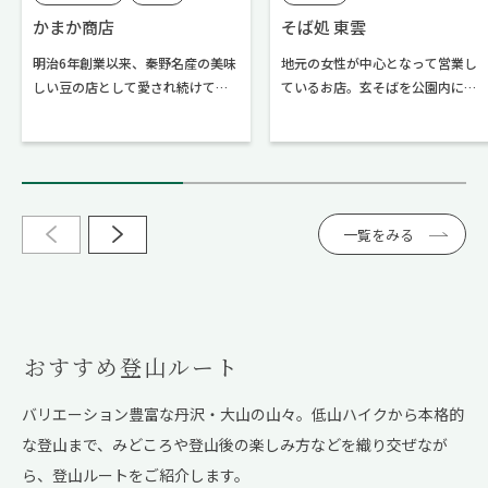
秦野市内
かまか商店
そば処 東雲
明治6年創業以来、秦野名産の美味
地元の女性が中心となって営業し
しい豆の店として愛され続けてい
ているお店。玄そばを公園内にあ
ます。店内には落花生の他にも風
る水車小屋で石臼製粉し、「全国
味豊かなお菓子を種類豊富に取り
名水百選」の丹沢山麓から引いた
扱ってます。2022年3月にお店の蔵
湧水「金剛の泉」で打つ「ひきた
を改装して「かまかフェ楽蔵（ら
て、打ちたて、ゆでたて」のこだわ
くら）」をオープン。落花生を使
りの二八そば。また地元野菜の天
ったメニューや秦野ブランドのド
ぷらや漬物も味わうことができま
一覧をみる
リンクなどをいただけます。
す。事前予約をすれば、そば打ち
も体験も楽しめます。
おすすめ登山ルート
バリエーション豊富な丹沢・大山の山々。低山ハイクから本格的
な登山まで、
みどころや登山後の楽しみ方などを織り交ぜなが
ら、登山ルートをご紹介します。