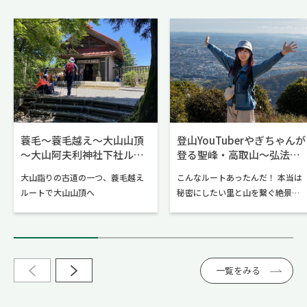
蓑毛～蓑毛越え～大山山頂
登山YouTuberやぎちゃんが
～大山阿夫利神社下社ルー
登る聖峰・高取山～弘法山
ト
公園ルート
大山詣りの古道の一つ、蓑毛越え
こんなルートあったんだ！ 本当は
ルートで大山山頂へ
秘密にしたい里と山を繋ぐ絶景ハ
イク！
一覧をみる