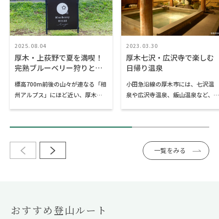
ケーキ」や、ふわふわ食感が魅力
の期間限定メニュー「雪氷」をど
うぞ。
2025.08.04
2023.03.30
厚木・上荻野で夏を満喫！
厚木七沢・広沢寺で楽しむ
完熟ブルーベリー狩りと古
日帰り温泉
民家カフェ
標高700m前後の山々が連なる「相
小田急沿線の厚木市には、七沢温
州アルプス」にほど近い、厚木市
泉や広沢寺温泉、飯山温泉など、
北部の上荻野地区。豊かな緑に囲
複数の温泉が点在しています。周
まれたこのエリアは、夏のおでか
辺に広がるのは東丹沢の自然に囲
けにぴったりの場所です。なかで
まれた緑豊かな里山風景。“秘
もおすすめなのが、「Blueberry
湯”と呼びたくなる落ち着いた佇ま
HILLS あつぎ」でのブルーベリー狩
いの宿が多く、都心からほど近い
一覧をみる
り。摘みたてのブルーベリーをそ
にもかかわらず、非日常を感じな
の場で味わえる、贅沢な体験が待
がらゆっくりと過ごすことができ
っています。ブルーベリー狩りの
ます。 中でも、日本の名湯百選に
あとには、築250年の古民家をリノ
も選ばれた七沢温泉は、“まるで化
ベーションしたカフェ「古民家
粧水のよう”と言われるほどトロト
おすすめ登山ルート
cafe 鐵馬厩」へ。落ち着いた雰囲
ロとした強アルカリ性のお湯が特