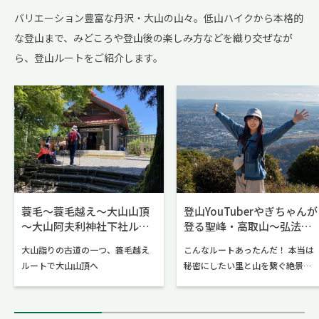
気の中で、ゆったりとした時間を
徴で、「美肌の湯」として女性に
バリエーション豊富な丹沢・大山の山々。低山ハイクから本格的
過ごすのはいかがでしょうか。
人気の温泉です。 今回は七沢温
な登山まで、
みどころや登山後の楽しみ方などを織り交ぜなが
泉、広沢寺温泉の日帰り入浴がで
きる「おすすめの温泉宿」を3ヶ所
ら、登山ルートをご紹介します。
ご紹介します。記事の最後では、
あわせて立ち寄りたい人気グルメ
や地元の特産品に出会えるお店も
ご紹介しますので、お見逃しな
く。
蓑毛～蓑毛越え～大山山頂
登山YouTuberやぎちゃんが
～大山阿夫利神社下社ルー
登る聖峰・高取山～弘法山
ト
公園ルート
大山詣りの古道の一つ、蓑毛越え
こんなルートあったんだ！ 本当は
ルートで大山山頂へ
秘密にしたい里と山を繋ぐ絶景ハ
イク！