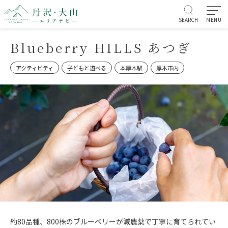
SEARCH
MENU
Blueberry HILLS あつぎ
アクティビティ
子どもと遊べる
本厚木駅
厚木市内
約80品種、800株のブルーベリーが減農薬で丁寧に育てられてい
お知らせ/イベント