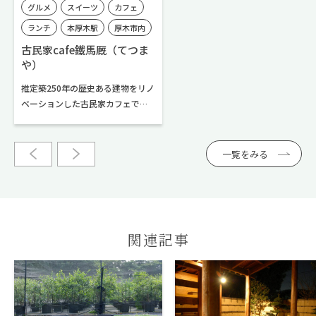
グルメ
スイーツ
カフェ
ランチ
本厚木駅
厚木市内
古民家cafe鐵馬厩（てつま
や）
推定築250年の歴史ある建物をリノ
ベーションした古民家カフェで
す。のれんをくぐって店内を見渡
すと、古民家ならではの落ち着き
に包まれた空間が広がり、和とア
一覧をみる
メリカンのエッセンスが絶妙に散
りばめられたインテリアでまとめ
られています。看板メニューの
「出汁巻玉子定食」は、砂糖を一
切加えず、出汁だけでふんわりと
関連記事
焼き上げた一品。素材の持ち味と
技が際立つ味わいです。毎朝丁寧
に仕込む手打ち蕎麦も人気です。
デザートには1時間かけてじっくり
焼き上げる「ニューヨークチーズ