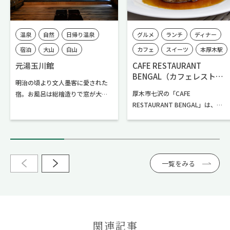
温泉
自然
日帰り温泉
グルメ
ランチ
ディナー
宿泊
大山
白山
カフェ
スイーツ
本厚木駅
本厚木駅
厚木市内
愛甲石田駅
伊勢原駅
元湯玉川館
CAFE RESTAURANT
BENGAL（カフェレストラ
七沢・広沢寺温泉エリア
厚木市内
明治の頃より文人墨客に愛された
ン ベンガル）
厚木市七沢の「CAFE
宿。お風呂は総檜造りで窓が大き
七沢・広沢寺温泉エリア
RESTAURANT BENGAL」は、
く開放感があり、〝田舎〟を楽し
1982年に開店した老舗の洋食レス
みながら活力を得て自分を取り戻
トランです。開店当時から変わら
す、そんなひと時を過ごすことが
ないカレーやハンバーグの味が支
できます。
持され、親子3代で通うお客さま
も。店内からは、県立七沢森林公
一覧をみる
園の杜も見え、自然豊かな七沢で
の食事にぴったりです。入口横に
あるテラス席は、ワンちゃん連れ
のお客さまにも人気です。
関連記事