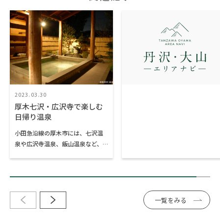
2023.03.30
厚木七沢・広沢寺で楽しむ
日帰り温泉
小田急沿線の厚木市には、七沢温
泉や広沢寺温泉、飯山温泉など、
複数の温泉が点在しています。周
辺に広がるのは東丹沢の自然に囲
まれた緑豊かな里山風景。“秘
湯”と呼びたくなる落ち着いた佇ま
いの宿が多く、都心からほど近い
一覧をみる
にもかかわらず、非日常を感じな
がらゆっくりと過ごすことができ