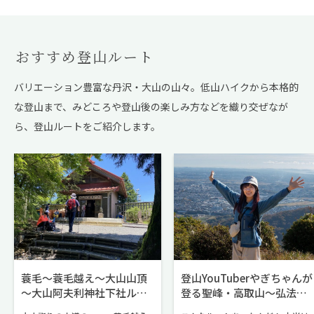
ます。 中でも、日本の名湯百選に
も選ばれた七沢温泉は、“まるで化
粧水のよう”と言われるほどトロト
おすすめ登山ルート
ロとした強アルカリ性のお湯が特
徴で、「美肌の湯」として女性に
バリエーション豊富な丹沢・大山の山々。低山ハイクから本格的
人気の温泉です。 今回は七沢温
な登山まで、
みどころや登山後の楽しみ方などを織り交ぜなが
泉、広沢寺温泉の日帰り入浴がで
きる「おすすめの温泉宿」を3ヶ所
ら、登山ルートをご紹介します。
ご紹介します。記事の最後では、
あわせて立ち寄りたい人気グルメ
や地元の特産品に出会えるお店も
ご紹介しますので、お見逃しな
く。
蓑毛～蓑毛越え～大山山頂
登山YouTuberやぎちゃんが
～大山阿夫利神社下社ルー
登る聖峰・高取山～弘法山
ト
公園ルート