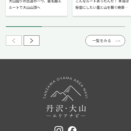
大山詣りの古道の一つ、蓑毛越え
こんなルートあったんだ！ 本当は
ルートで大山山頂へ
秘密にしたい里と山を繋ぐ絶景ハ
イク！
一覧をみる