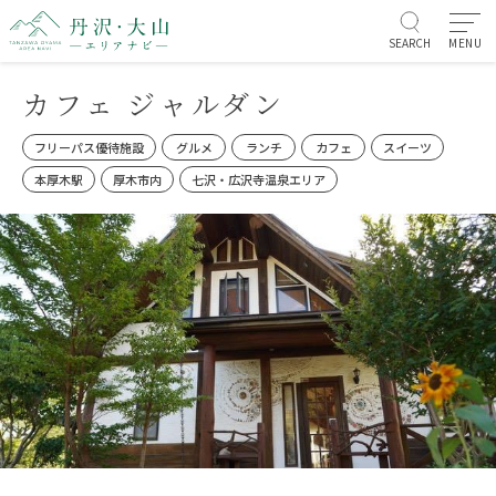
SEARCH
MENU
カフェ ジャルダン
フリーパス優待施設
グルメ
ランチ
カフェ
スイーツ
本厚木駅
厚木市内
七沢・広沢寺温泉エリア
お知らせ/イベント