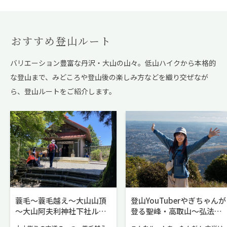
ませんか。
ます。 中でも、日本の名湯百選に
も選ばれた七沢温泉は、“まるで化
粧水のよう”と言われるほどトロト
おすすめ登山ルート
ロとした強アルカリ性のお湯が特
徴で、「美肌の湯」として女性に
バリエーション豊富な丹沢・大山の山々。低山ハイクから本格的
人気の温泉です。 今回は七沢温
な登山まで、
みどころや登山後の楽しみ方などを織り交ぜなが
泉、広沢寺温泉の日帰り入浴がで
きる「おすすめの温泉宿」を3ヶ所
ら、登山ルートをご紹介します。
ご紹介します。記事の最後では、
あわせて立ち寄りたい人気グルメ
や地元の特産品に出会えるお店も
ご紹介しますので、お見逃しな
く。
蓑毛～蓑毛越え～大山山頂
登山YouTuberやぎちゃんが
～大山阿夫利神社下社ルー
登る聖峰・高取山～弘法山
ト
公園ルート