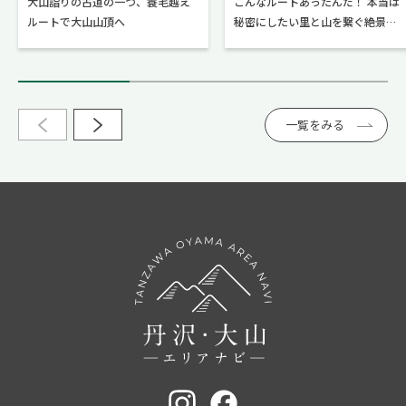
大山詣りの古道の一つ、蓑毛越え
こんなルートあったんだ！ 本当は
ルートで大山山頂へ
秘密にしたい里と山を繋ぐ絶景ハ
イク！
一覧をみる