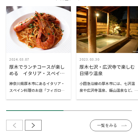
はじめリキュールも豊富に揃う、
食事とお酒を楽しむことができる
レストランです。
2024.03.07
2023.03.30
厚木でランチコースが楽し
厚木七沢・広沢寺で楽しむ
める イタリア・スペイン
日帰り温泉
料理のお店
神奈川県厚木市にあるイタリア・
小田急沿線の厚木市には、七沢温
スペイン料理のお店「フィガロ」
泉や広沢寺温泉、飯山温泉など、
とイタリア・シチリア料理のお店
複数の温泉が点在しています。周
「フィーコディンディア」をご紹
辺に広がるのは東丹沢の自然に囲
介します。地元のお客様に支持さ
まれた緑豊かな里山風景。“秘
れるカジュアルな雰囲気のレスト
湯”と呼びたくなる落ち着いた佇ま
ランであり、いずれも本厚木駅か
いの宿が多く、都心からほど近い
一覧をみる
ら近くアクセスも良好です。美味
にもかかわらず、非日常を感じな
しい食事を楽しみに、お出かけし
がらゆっくりと過ごすことができ