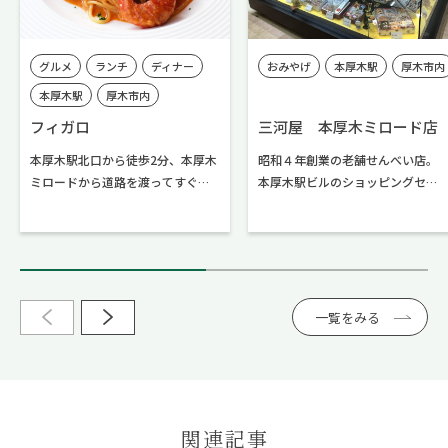
グルメ
ランチ
ディナー
おみやげ
本厚木駅
厚木市内
本厚木駅
厚木市内
フィガロ
三河屋 本厚木ミロード店
本厚木駅北口から徒歩2分、本厚木
昭和４年創業の老舗せんべい店。
ミロードから道路を渡ってすぐの
本厚木駅ビルのショッピングセン
「厚木センタービル」2階にあるの
ター内にある店舗です。 厚木の名
がイタリアン・スパニッシュ料理
産、鮎を形どった「鮎の塩焼せん
の専門店「フィガロ」です。 厚木
べい」、「若鮎あられ」の他にも
で生産される野菜など地元素材を
種類豊富なせんべいが取り揃えら
活かしたイタリア・スペイン料理
れています。
を手軽に楽しめるランチのみなら
一覧をみる
ず、ディナータイムも前菜やアラ
カルトからピザやパエリアまで地
元素材を活かした幅広い手作り料
理をたっぷりと楽しむことができ
るお店です。ソムリエ資格を持つ
関連記事
オーナーの目利きによるワインを