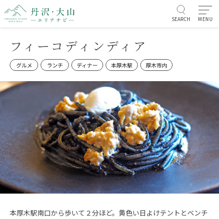
SEARCH
MENU
フィーコディンディア
グルメ
ランチ
ディナー
本厚木駅
厚木市内
本厚木駅南口から歩いて２分ほど。黄色い日よけテントとベンチ
お知らせ/イベント