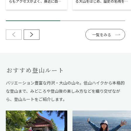
らもアクセスがよく、身近に自然
る大山をはじめ、歴史の名残をと
を感じられる場所として、一年を
どめる場所が点在する神奈川県伊
通して登山客で賑わいます。その
勢原市。「伊勢原」の地名の由来
一方で、普段着でも気軽に“絶
に深くかかわる神社など、この街
景”を楽しめる場所でもあることを
で御朱印を頂ける４ヶ所の神社仏
ご存じでしょうか。大山ケーブル
閣をご紹介します。大山名物の“豆
一覧をみる
カーの車窓や、ミシュラン認定の
腐”を使った絶品ランチや、お得な
雄大な景色、眺望をひとり占めで
チケットの情報もお見逃しなく。
きるおしゃれカフェまで、大山の
絶景スポットをご紹介します。
おすすめ登山ルート
バリエーション豊富な丹沢・大山の山々。低山ハイクから本格的
な登山まで、
みどころや登山後の楽しみ方などを織り交ぜなが
ら、登山ルートをご紹介します。