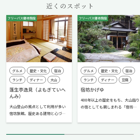
近くのスポット
フリーパス優待施設
フリーパス優待施設
グルメ
歴史・文化
宿泊
グルメ
歴史・文化
宿泊
ランチ
ディナー
大山
ランチ
ディナー
豆腐
伊勢原駅
伊勢原市内
ジビエ
大山
伊勢原駅
蓬生亭逸見（よもぎていへ
宿坊かげゆ
んみ）
大山エリア
伊勢原市内
大山エリア
400年以上の歴史をもち、大山詣り
大山登山の拠点として利用が多い
の宿としても親しまれる「宿坊か
宿坊旅館。歴史ある建物と心づく
げゆ」。自然の緑に囲まれ、素朴
しのおもてなしに、日常から離れ
な雰囲気が漂うお部屋で、ゆった
のんびりくつろぎましょう。大山
りとした時間を過ごせます。
での神聖な時間を、旬を生かした