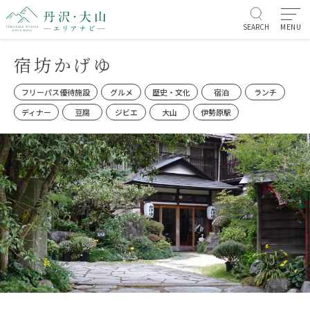
SEARCH
MENU
宿坊かげゆ
フリーパス優待施設
グルメ
歴史・文化
宿泊
ランチ
ディナー
豆腐
ジビエ
大山
伊勢原駅
伊勢原市内
大山エリア
お知らせ/イベント