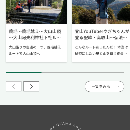
蓑毛～蓑毛越え～大山山頂
登山YouTuberやぎちゃんが
～大山阿夫利神社下社ルー
登る聖峰・高取山～弘法山
ト
公園ルート
大山詣りの古道の一つ、蓑毛越え
こんなルートあったんだ！ 本当は
ルートで大山山頂へ
秘密にしたい里と山を繋ぐ絶景ハ
イク！
一覧をみる