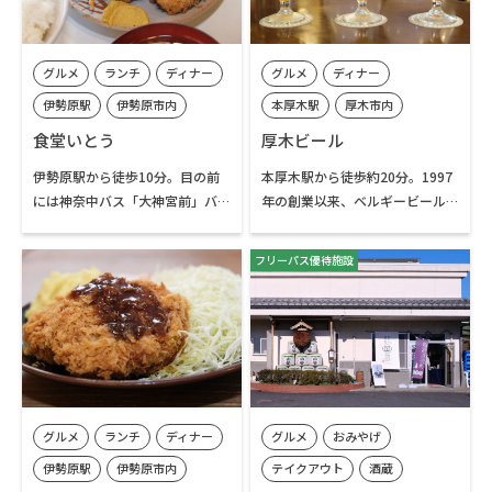
店主の望月さんが手作りし提供
kafa」も併設しています。
しています。
グルメ
ランチ
ディナー
グルメ
ディナー
伊勢原駅
伊勢原市内
本厚木駅
厚木市内
食堂いとう
厚木ビール
伊勢原駅から徒歩10分。目の前
本厚木駅から徒歩約20分。1997
には神奈中バス「大神宮前」バ
年の創業以来、ベルギービール
ス停もあり、大山、日向薬師、
の製法の一つ、野生酵母を使っ
七沢方面への路線が利用できる
てクラフトビールの製造を続け
フリーパス優待施設
ので、ハイキングへ出発する前
ています。工場隣接のビアバー
や、登山帰り立ち寄ることもで
は、2023年6月にスポーツバーに
きます。朝8時に開店し、朝食は
リニューアル。店頭では常時3種
もちろん、ランチに、夜の食事
から5種類程度のビールがサーバ
にと訪れるお客さんで、店内のL
ーに繋がれ、出来立てを楽しむ
字カウンターとテーブル席はい
ことができます。
つも賑やか。カウンター内で手
グルメ
ランチ
ディナー
グルメ
おみやげ
作りされる料理と炊き立てご飯
が美味しいお店です。
伊勢原駅
伊勢原市内
テイクアウト
酒蔵