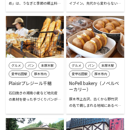
め」は、うなぎと季節の郷土料
イブイン。先代から変わらない味
理が評判の老舗です。昭和63年
が評判の「国産豚の鉄板焼き」
に本厚木駅近くから自然豊かな
をはじめ、各種定食や丼もの、
七沢に移転しました。地下100m
麺類など沢山のメニューが揃う
から汲み上げる丹沢山系の清ら
食堂です。家庭的な味付けとたっ
かな水を使い、厚木の旬の素材
ぷりのボリュームが支持されて
にこだわっています。通年で味わ
います。店舗裏には鮎も泳ぐ四十
える人気メニューのうなぎはも
八瀬川が流れ、川と並走するよ
ちろん、春の山菜、夏の鮎、秋
うに小田急線も走っています。
のきのこ、冬のしし鍋と、四季
グルメ
パン
本厚木駅
グルメ
パン
本厚木駅
折々の味覚が揃うのも魅力。宴
会や法事など幅広いシーンで親
愛甲石田駅
厚木市内
愛甲石田駅
厚木市内
しまれる、厚木を代表する和食
Plaisirプレジール千穂
NoPell bakery（ノペルベ
処です。
ーカリー）
石臼挽きの湘南小麦など地元産
厚木市上古沢、古くから野竹沢
の素材を使った手づくりパンが
の名で親しまれる地域にあるベ
人気のベーカリー。ハード系か
ーカリー。経験豊かなパン焼き
ら、惣菜パン、スイーツ系まで
職人が、食事パン、総菜パン、菓
40種類以上揃うパンはすべて白
子パン、さらには焼き菓子など約
砂糖・卵不使用で、ソースやフ