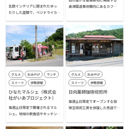
北欧インテリアに囲まれたゆっ
奥津国道美術館内にあるカフ
たりした空間で、ベジドライカ
ェ。美しいガーデンを望む店内
レーなど有機野菜や植物性食材
席、テラス席ともにリラックス
を使ったカフェメニューを楽し
した空間で食事や会話を楽しむ
めます。マフィンなどの焼菓子、
ことができます。旬の食材を使っ
ドリンク類も充実。ほとんどの
た色彩豊かなプレートランチが
メニューがテイクアウトできま
人気。シフォンケーキやワッフ
す。
ルなど自家製スイーツも評判の
お店です。
グルメ
おみやげ
ランチ
グルメ
おみやげ
スイーツ
伊勢原駅
スイーツ
伊勢原駅
伊勢原市内
伊勢原市内
ひなたマルシェ（株式会
日向薬師珈琲焙煎所
社がいあプロジェクト）
毎週土日限定でオープンする珈
毎週土日限定で開催されるマル
琲豆焙煎工房を併設した売店で
シェ。地域の飲食店やキッチン
す。セルフ方式でコーヒーを淹
カーが出店し、手作りの美味し
れ、軒先のベンチでいただくこ
い料理やお菓子を販売。日向土
ともできます。他に自家製「やぎ