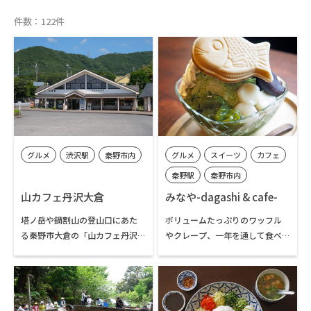
件数：122件
グルメ
渋沢駅
秦野市内
グルメ
スイーツ
カフェ
秦野駅
秦野市内
山カフェ丹沢大倉
みなや-dagashi & cafe-
塔ノ岳や鍋割山の登山口にあた
ボリュームたっぷりのワッフル
る秦野市大倉の「山カフェ丹沢
やクレープ、一年を通して食べ
大倉」は、ハイカーや秦野戸川
られるかき氷が人気のカフェで
公園を訪れる人々に親しまれて
す。昔懐かしい駄菓子のコーナー
いるロッジ風のカフェです。
も併設されています。カレーや焼
きおにぎりといった軽食もあ