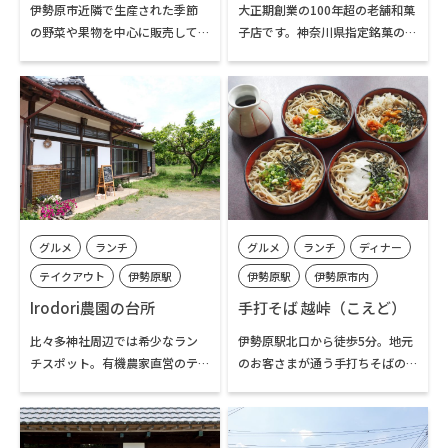
伊勢原市内
伊勢原市近隣で生産された季節
大正期創業の100年超の老舗和菓
の野菜や果物を中心に販売して
子店です。神奈川県指定銘菓の
いるJA湘南直営の産直市場で
「ききょう最中」や、薄皮の茶
す。JAの柑橘選果所が併設され
饅頭「道灌まんじゅう」などの
ており、秋から初夏にかけて
定番商品だけでなく、桜餅や柏
は、伊勢原市で栽培された温州
餅、焼ききんつばなど季節限定
みかんや湘南ゴールドなど地元
の生菓子も評判です。伊勢原市公
産の柑橘類が店頭に並びます。夏
式イメージキャラクター「クル
は、伊勢原産のぶどうや梨、す
リン」のお顔が焼き印されたど
いかやメロンなども並びます。
ら焼きも人気です。
グルメ
ランチ
グルメ
ランチ
ディナー
テイクアウト
伊勢原駅
伊勢原駅
伊勢原市内
鶴巻温泉駅
伊勢原市内
Irodori農園の台所
手打そば 越峠（こえど）
比々多神社周辺では希少なラン
伊勢原駅北口から徒歩5分。地元
チスポット。有機農家直営のテ
のお客さまが通う手打ちそばの
イクアウト専門店で、手作りの
人気店。のど越しのよい細めの
ベーグルサンドや焼き菓子、自
そばと辛口のツユのバランスが
家養蜂した蜂蜜が人気です。母屋
絶妙です。店主の出身地に因ん