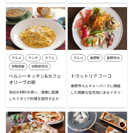
ンプレートランチと手づくりケ
芋」の専門店。店頭には農薬不
ーキが人気のカフェ。森に面し
使用栽培の自家栽培の野菜や漬
たテラス席で鳥のさえずりを聴
物なども販売も。壺焼き芋の販
きながらゆったりと過ごせます。
売は、毎年11月頃から4月末の土
オーナーがDIYでリノベーション
日のみ（土日に連続する祝日は
したインテリアや調度品も素敵
営業）。その他の期間は野菜の
です。
みの無人販売となります。その
他、イベント等に出店し壺焼き
芋を販売することも。営業日は
グルメ
ランチ
カフェ
グルメ
秦野駅
秦野市内
SNSをチェックしてください。
伊勢原駅
伊勢原市内
ヘルシーキッチン&カフェ
トラットリア フーコ
オリーヴの樹
秦野市カルチャーパークに隣接
地元の材料を使い、健康に配慮
した閑静な住宅地にあるイタリ
したイタリア料理を提供するカ
ア料理店。北西イタリアで修業
フェレストラン。平日・週末問わ
したシェフが地元秦野の食材を
ずパスタセットのランチを提供
存分に使う本格的イタリアンを
しています。伊勢原市内にある養
コース料理やアラカルトで楽し
鶏場の「地養卵」を使った「カ
めます。中でも、数量限定の「秦
ルボナーラ」やブラックタイガ
野産小麦100%名水パスタ手打ち