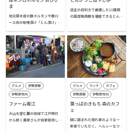
うな気分にさせてくれます。
した時間を過ごせる「元湯旅
ま
館」。厚木市内の観光や大山登
店主の目利きで厳選した11種類
地元厚木産の豚ホルモンや豚ロ
山を楽しんだ後の宿泊先として
の国産銘柄豚を堪能できるとん
ース肉の味噌漬け「とん漬け」
もぴったりなので、旅行の候補
かつ専門店。仕込み、衣、油、
を七輪の炭火で焼きながら味わ
にぜひ加えてみてはいかがでし
揚げにいたるまで全てに店主の
うことができるお店です。平日の
ょうか。
長年の経験と技術が生かされた
ランチタイム（11～15時）に
とんかつは、豚肉本来の旨味、
は、定食としていただくことが
甘みが味わえると評判です。とん
できます。毎日仕込む「モツ煮」
かつ以外にもチキンかつ、海老
は、丁寧な下ごしらえと調理
フライなどのメニューがあり、
で、上品な味わいの人気メニュ
すべてテイクアウトが可能です。
ー。店主鮫島さち子さんご出身
の種子島や鹿児島産の焼酎も充
グルメ
伊勢原駅
グルメ
ランチ
カフェ
実しています。
伊勢原市内
伊勢原駅
伊勢原市内
ファーム堀江
葉っぱのきもち 森のカフ
ェ
大山を望む麓の地域で江戸時代
緑に囲まれた隠れ家のような一
から続く農家さんが自家栽培し
軒家でいただく、ヘルシーなワ
たサツマイモで作る「壺焼き