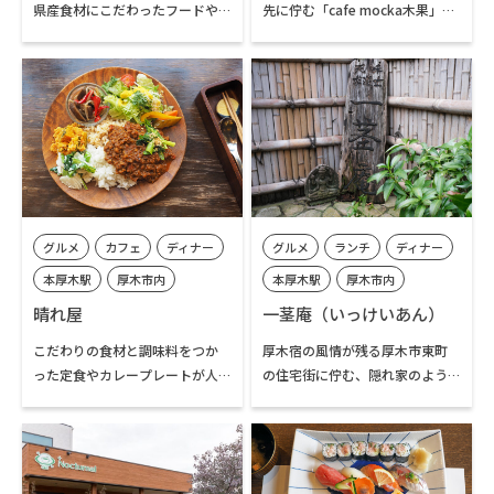
しい食体験が待っています。
県産食材にこだわったフードや
先に佇む「cafe mocka木果」
スイーツが評判のカフェです。郷
は、2020年10月にオープンした
土食であるおやき、戸隠産のお米
小さなカフェ。ミモザやロシア
でつくるおむすび、小布施の栗
ンオリーブなど季節の木々に囲
をつかった絶品スイーツなど、神
まれた庭を抜けて店内に入る
奈川ではなかなか味わうことが
と、手作りの家具やアンティー
できない信州ご当地の味を、店
クが彩る、ゆったりとした空間
内でも、テイクアウトでも気軽
が広がります。地元「Irodori農
に楽しむことができます。営業日
園」の野菜を中心に、シンプル
は毎週金曜＆土曜、日曜（不定
な味付けで素材の持ち味を引き
グルメ
カフェ
ディナー
グルメ
ランチ
ディナー
休）です。
出した「LUNCHプレート」や、
自家製アイス、季節のタルトな
本厚木駅
厚木市内
本厚木駅
厚木市内
どのスイーツがそろい、思い思
晴れ屋
一茎庵（いっけいあん）
いのひとときを過ごすことがで
きます。
こだわりの食材と調味料をつか
厚木宿の風情が残る厚木市東町
った定食やカレープレートが人
の住宅街に佇む、隠れ家のよう
気の本厚木駅近くのオーガニッ
な料理店。お昼は蕎麦店として、
ク・カフェ。2004年に開店し、
夜は事前予約制の料亭として、営
20年以上営業を続ける地域密着
業しています。自慢のお蕎麦は、
の人気店です。ヴィーガン対応の
各地の生産者から直接仕入れる