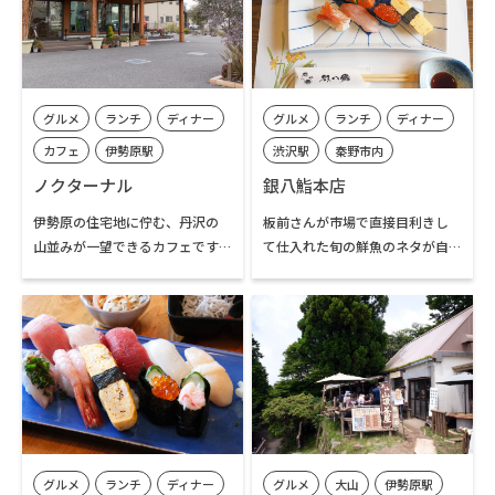
料理や厳選した肉・魚の料理も
「在来種」を使用。鰹節をはじ
あり、食の多様性に配慮した豊
め、昆布や魚介出汁などを巧み
富なメニューが自慢です。併設さ
に使い分ける和食ベースの一品
れたショップには、オーガニッ
料理も評判です。古酒を含む
ク食品やエコな生活雑貨などが
1,200本もの日本酒とともに、食
グルメ
ランチ
ディナー
グルメ
ランチ
ディナー
揃い、食事や喫茶の合間にエシ
材の輪郭を引き出す「出汁の真
カルなお買い物を楽しむことが
価」を実感する、極上の食体験
カフェ
伊勢原駅
渋沢駅
秦野市内
できます。
が待っています。
伊勢原市内
ノクターナル
銀八鮨本店
伊勢原の住宅地に佇む、丹沢の
板前さんが市場で直接目利きし
山並みが一望できるカフェです。
て仕入れた旬の鮮魚のネタが自
ペット同伴OKのテラス席もあ
慢の江戸前寿司のお店。江戸前
り、愛犬とのひとときを楽しみ
にぎり寿司と海鮮丼などの丼物
に訪れる人も少なくありませ
のほか、一品料理やコース料理
ん。店内には観葉植物や花の鉢
まで揃う豊富なメニューが魅力
植えが彩りを添え、やわらかな
です。カウンター、テーブル席、
空気が漂います。ランチメニュー
掘り炬燵の個室と揃っているの
のほか、店内で焼き上げる各種
で、お一人様から家族連れ、グ
ケーキや1週間かけて仕込む自家
ループの会食まで様々な利用が
製レモネードなど、くつろぎのテ
できます。「はだの桜みち」沿い
グルメ
ランチ
ディナー
グルメ
大山
伊勢原駅
ィータイムにぴったりのメニュ
にあり、春にはお店を彩る桜の