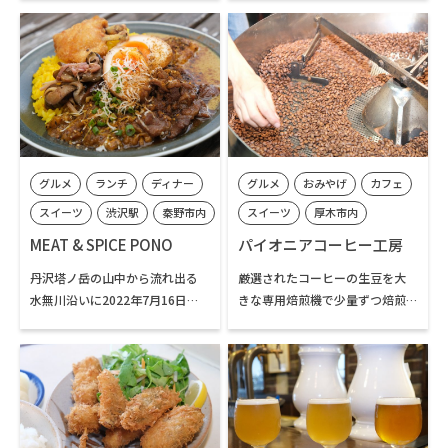
ランです。
ら、バゲットやカンパーニュと
トラン「フィーコディンディ
いったハード系パンや食パン、惣
ア」。イタリア本土とは少し違
菜パン、フルーツを使ったデザー
うシチリア島独特の伝統料理が
ト系パンや菓子パン、さらには
評判で、2009年のオープン以
様々な焼菓子など毎週45種類以
来、いつもお客様が絶えない人
上の商品がずらりと店頭に並び
気店です。
ます。
イタリアで修業を重ねた横井シ
グルメ
ランチ
ディナー
グルメ
おみやげ
カフェ
ェフの伝統的なシチリア料理を
堪能できるお店。パスタ（また
スイーツ
渋沢駅
秦野市内
スイーツ
厚木市内
はリゾット）を8種類から選べる
七沢・広沢寺温泉エリア
MEAT & SPICE PONO
パイオニアコーヒー工房
カジュアルなパスタコース（ラ
ンチ限定）から、シチリアなら
丹沢塔ノ岳の山中から流れ出る
厳選されたコーヒーの生豆を大
ではの高級食材を使ったフルコ
水無川沿いに2022年7月16日に
きな専用焙煎機で少量ずつ焙煎
ースまで、メニューが豊富。ま
オープンしたばかりのフレッシ
するこだわりのコーヒーロース
た、アラカルトも充実している
ュなお店「MEAT & SPICE
ター。「広沢寺温泉入口」バス
ので、ひとりでもご家族でも気
PONO」。インド系とも欧風とも
停からほど近い店舗では、豆の
軽に本場の味を楽しむことがで
異なるオリジナルな風味の各種
購入だけでなく、焙煎されたば
きます。
カレーをはじめ、ハンバーガー
かりの新鮮なコーヒーを味わう
などの食事系からスイーツまで
ことができるカフェ「ともりび