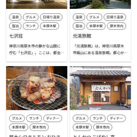
品、卵、小麦粉不使用の「蕎麦
老舗の温泉施設です。機械を使っ
粉のガトーショコラ」も人気で
て汲み上げたりすることなく、
温泉
グルメ
日帰り温泉
温泉
グルメ
日帰り温泉
す。
地表まで自噴する湯をそのまま
かけ流しで楽しめます。
宿泊
ランチ
本厚木駅
宿泊
本厚木駅
厚木市内
厚木市内
飯山温泉エリア
七沢荘
元湯旅館
七沢・広沢寺温泉エリア
神奈川県厚木市の静かな山間に
「元湯旅館」は、神奈川県厚木
佇む「七沢荘」。ここは、都会
市飯山にある温泉旅館。都心か
の忙しさを少し忘れて、心と体を
ら約60分という近さながら、豊
ゆっくり休めることができる隠
かな自然が広がる静かな環境が
れ家のような温泉宿です。都心か
魅力です。
ら電車とバスで約1時間とアクセ
スにも優れています。
小田急線「本厚木駅」からは神
奈中バスで約25分です。また、
都心・横浜から近いにも関わら
「本厚木駅」からは無料送迎サ
ず、四季ごとに表情を変える山々
ービスも利用可能です。（ご利用
に囲まれる「七沢荘」は、いつ
は2名様以上で、事前予約が必要
グルメ
ランチ
ディナー
グルメ
ランチ
ディナー
訪れても雄大な自然を感じられ
です）
ます。宿の目の前は自然豊かな風
本厚木駅
厚木市内
本厚木駅
厚木市内
景で、まるで遠い旅先に来たよ
都会の喧騒を忘れて、ゆったりと
厚木シロホルモン おひさ
とんかつ こばやし亭