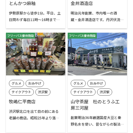
秦野駅
秦野市内
とんかつ麻釉
金井酒造店
伊勢原駅から徒歩1分。平日、土
明治元年創業、市内唯一の酒
日問わず毎日11時～16時までの
蔵・金井酒造店です。丹沢伏流水
ランチタイムに提供される各種
をはじめとする、地域の恵みを
定食が人気のお店です。炊き立て
用いた日本酒造りを行っていま
フリーパス優待施設
フリーパス優待施設
のご飯も美味しく、食欲旺盛な
す。秦野市で長く愛されてきた
方には中盛、大盛も提供されて
「白笹鼓」のほか、秦野産の梅
います。
を漬けた梅酒「ウメザケ」、爽
やかな味わいの「碧笹」など、毎
日の晩酌から大切な方へのギフ
トまで、様々なシーンで楽しめ
る日本酒をお求めいただけます。
グルメ
おみやげ
グルメ
おみやげ
蔵見学（予約制）も可能です。
テイクアウト
渋沢駅
テイクアウト
渋沢駅
秦野市内
秦野市内
牧嶋仁平商店
山守茶屋 杜のとうふ工
房三河屋
渋沢駅北口を出て目の前にある
創業明治36年厳選国産大豆と秦
老舗の商店。昭和25年より落花
野名水を使い、昔ながらの製法
生専門店として地場産の落花生
にこだわった「名水とうふ」と
を取り扱っていましたが、現在