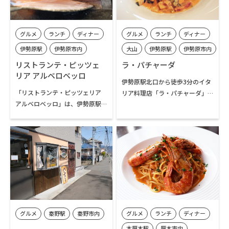
グルメ
ランチ
ディナー
グルメ
ランチ
ディナー
伊勢原駅
伊勢原市内
大山
伊勢原駅
伊勢原市内
リストランテ・ピッツェ
ラ・パチャーダ
リア アルベロベッロ
伊勢原駅北口から徒歩3分のイタ
「リストランテ・ピッツェリア
リア料理店「ラ・パチャーダ」
アルベロベッロ」は、伊勢原駅
は、地元産の朝採れ野菜や鮮魚
から日向薬師へ向かうバス通り
を使ったメニューで人気です。店
沿いに位置し、本格的な窯焼き
内は温かみのある空間で、ラン
ピザやイタリア料理が美味しい
チには季節の食材を活かしたコ
と評判のお店です。2003年開
ース料理が楽しめます。デザート
店、2004年には神奈川県で初め
や自然派ワインのペアリングも
て「真のナポリピッツァ協会」
充実しています。「ラ・パチャー
から認定されました。ピザ生地
ダ」とはミラノ方言で「食いし
を手延ばしし、高温のピザ窯で
ん坊」を意味し、地元で愛され
60秒から90秒で焼き上げる技法
る店として親しまれています。
グルメ
秦野駅
秦野市内
グルメ
ランチ
ディナー
が特徴です。店名の「アルベロベ
ッロ」は南イタリアの町名から
本厚木駅
厚木市内