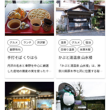
する専門店です。パンケーキ以外
たお店です。季節限定メニューも
の食事メニューやサイドメニュ
含め7種類ほどのパンケーキは、
ーも充実しており、おやつや軽
相模大野店時代からの看板メニ
食としてだけでなく、しっかり
ュー。15種もあるパスタも人気
とした食事も楽しむことができ
です。コーヒーは自家焙煎したス
ます。ソフトドリンクだけでなく
ペシャリティーコーヒー豆を使
ビールやワインもあり、ハイキ
用するこだわりよう。「家族に食
ングで汗を流した後の利用にも
べてもらいたい食事」というコ
グルメ
ランチ
渋沢駅
温泉
グルメ
宿泊
ぴったりです。
ンセプトの通り、材料を厳選し
て手作りする料理やお菓子が評
秦野市内
日帰り温泉
本厚木駅
判です。
伊勢原駅
手打そば くりはら
かぶと湯温泉 山水楼
七沢・広沢寺温泉エリア
丹沢の名水と秦野を中心に厳選
「かぶと湯温泉 山水楼」は、神
した産地の蕎麦の実を使った十
奈川県厚木市七沢に位置する秘
割蕎麦の店。毎朝、石臼で挽く
湯の一軒宿です。1923年の関東
蕎麦粉を注文ごとに手打ちする
大震災で、かぶとの形をした岩
蕎麦は、十割ならではのコシの
の麓から温泉が湧き出したこと
強さと繊細な風味を楽しむこと
が、名前の由来になっています。
ができます。地元野菜ならではの
旨味を味わえる天ぷらは精進な
約1世紀にわたり、自然湧出した
がら満足感のある一品。乳製
源泉をかけ流しで提供している