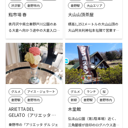
ーが充実しています。
木のアーチが見事です。
渋沢駅
秦野市内
秦野駅
大山エリア
鮨市場 春
大山山頂茶屋
表丹沢や県立秦野戸川公園のあ
標高1,252メートルの大山山頂の
る大倉へ向かう途中の大倉入口
大山阿夫利神社本社隣で営業す
にある「鮨市場 春」は、創業50
る、大山山頂唯一の茶屋です。
年を迎える老舗の魚屋「魚春」
2001年の開店以来、店主の石井
が営む寿司屋です。小田原漁港か
さんが手作りするとん汁やカレ
ら仕入れる魚介をはじめ、三崎
ーライスを提供しています。現在
漁港から仕入れる鮪も鮮度良
は週末のみ、11時頃から15時頃
く、ネタに定評があります。11
まで営業しています。
時～14時までのランチタイム限
定のメニューが人気で、平日、
週末問わず開店から多くのお客
グルメ
アイス・ジェラート
グルメ
ランチ
桜
さまで賑わっています。
秦野駅
秦野市内
新緑
秦野駅
秦野市内
ARIETTA DEL
木里館
GELATO（アリエッタ デ
弘法山公園（第1駐車場）近く、
ル ジェラート）
秦野市の「アリエッタ デル ジェ
三角屋根が目印のログハウス造