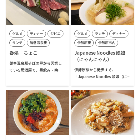
グルメ
ディナー
ジビエ
グルメ
ランチ
ディナー
ランチ
鶴巻温泉駅
伊勢原駅
伊勢原市内
秦野市内
鶴巻温泉エリア
呑処 ちょこ
Japanese Noodles 娘娘
（にゃんにゃん）
鶴巻温泉駅そばの昼から営業し
伊勢原駅から徒歩すぐ、
ている居酒屋で、昼飲み・晩
「Japanese Noodles 娘娘（に
酌・定食を満喫。ジビエ料理や
ゃんにゃん）」は、大山ハイキ
地酒、クラフトビールも楽しめ
ングなど伊勢原散策の食事にお
ます。登山後の乾杯にぴったりな
薦めです。フレンチやイタリアン
お店です。
の経験も持つ店主が作るラーメ
ンは、鶏と魚介の旨味が凝縮さ
れた透明感あふれるスープが自
慢。塩と醤油で麺の種類を使い
分けるこだわりで、自家製ワン
タンも人気です。「毎日食べたく