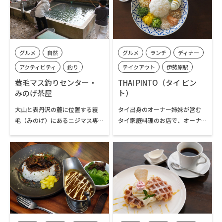
秦野の名水を使った夏限定の
り、ドリンクは秦野産の和紅茶
「コーヒーゼリー」や秋から春
をはじめ、信州産りんごジュー
先には「丹沢プリン」が人気で
ス、近隣のクラフトビールなど
す。熱々の「焼きチーズカレー」
が揃っています。秦野駅から徒歩
や、下山後に嬉しい生ビールな
1分と至近ですので、ハイキング
グルメ
自然
グルメ
ランチ
ディナー
ど、心と体を満たす充実したメニ
や観光の際に気軽に立ち寄れて
ューも評判。NPO法人が運営し
便利です。
アクティビティ
釣り
テイクアウト
伊勢原駅
ており、ここでの食事やお土産
子どもと遊べる
秦野駅
伊勢原市内
蓑毛マス釣りセンター・
THAI PINTO（タイ ピン
の購入が、丹沢の登山道整備や
みのげ茶屋
ト）
秦野市内
清掃といった自然保全活動の支
大山と表丹沢の麓に位置する蓑
タイ出身のオーナー姉妹が営む
援に繋がります。店頭では、オリ
毛（みのげ）にあるニジマス専
タイ家庭料理のお店で、オーナ
ジナルのTシャツや手染めの手ぬ
門の池釣り、川釣りを体験でき
ー自ら育てた野菜と本場のスパ
ぐいなどお土産品も販売してい
るレジャースポットです。金目川
イスを使ったヘルシーな料理が
ます。
の川辺では、釣り上げたニジマ
人気です。看板メニューの「サラ
スなどを食材にBBQも楽しむこ
ダまぜごはん」の他、カオマン
とができます。隣接するみのげ茶
ガイ、各種タイカレー、パッタ
屋は、ニジマスの塩焼きをはじ
イ、生春巻き他、ラインアップ
め、お蕎麦やカレーライス、甘
も充実。ほとんどの料理がテイ
味などもあり、大山などへ登山
クアウト可能です。
するハイカーの食事処、休憩処