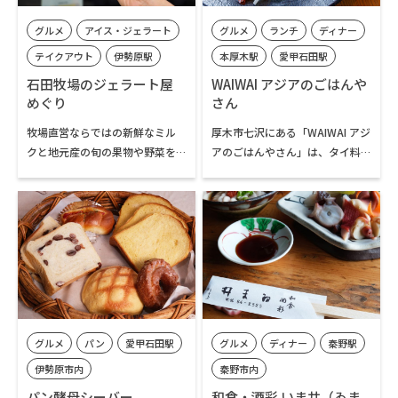
でふんわりと焼き上げた一品。
制で、ふぐやすっぽん、あんこ
グルメ
アイス・ジェラート
グルメ
ランチ
ディナー
素材の持ち味と技が際立つ味わ
うなど特別なコース料理も堪能
いです。毎朝丁寧に仕込む手打ち
できます。
テイクアウト
伊勢原駅
本厚木駅
愛甲石田駅
蕎麦も人気です。デザートには1
伊勢原市内
伊勢原駅
厚木市内
石田牧場のジェラート屋
WAIWAI アジアのごはんや
時間かけてじっくり焼き上げる
めぐり
さん
七沢・広沢寺温泉エリア
「ニューヨークチーズケーキ」
牧場直営ならではの新鮮なミル
厚木市七沢にある「WAIWAI アジ
や、ふわふわ食感が魅力の期間
クと地元産の旬の果物や野菜を
アのごはんやさん」は、タイ料
限定メニュー「雪氷」をどう
使った贅沢なジェラートが評判
理を中心に、多彩なアジアの味
ぞ。
のお店。季節ごとの限定メニュ
を気軽に楽しめる隠れ家的カフ
ーを含め16種ほどのジェラート
ェレストランです。看板メニュー
がラインアップされ、サイズも
のグリーンカレーを筆頭に、さ
ミニ、シングル、ダブル、トリ
まざまなタイ料理が揃います。年
プルと揃っています。店内のイー
代問わず人気なのが、米粉の平
トインコーナーでいただくこと
打ち麺を使った焼きそば「パッ
ができます。また、カップ入りの
タイ」。牛肉とカラーピーマン
持ち帰り用（冷凍）の販売もあ
のバジル炒め（ガパオ）をはじ
グルメ
パン
愛甲石田駅
グルメ
ディナー
秦野駅
ります。
め、人気メニューを一皿にまと
めた「ガパオプレート」も評判
伊勢原市内
秦野市内
です。
パン酵母シーバー
和食・酒彩 いま井（ゐま