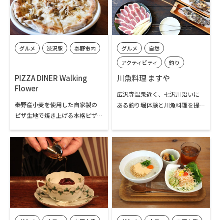
ーがたっぷり入った「有頭海老
のタリアテッレ」は小麦の香り
のクリームソース」が人気です。
が素晴らしく、もちもちした食
オリーヴの実を想起させる淡い
感とアルデンテのコシを同時に
緑色の外壁の建物と2頭の白いヤ
味わえる逸品です。
グルメ
渋沢駅
秦野市内
グルメ
自然
ギが目印のお店です。
アクティビティ
釣り
子どもと遊べる
ランチ
PIZZA DINER Walking
川魚料理 ますや
Flower
本厚木駅
広沢寺温泉近く、七沢川沿いに
秦野産小麦を使用した自家製の
ある釣り堀体験と川魚料理を提
七沢・広沢寺温泉エリア
ピザ生地で焼き上げる本格ピザ
供するお店です。手ぶらでも釣り
の専門店。マルゲリータ等のナ
堀を楽しむことができ、釣ったニ
ポリピッツアから和風やアメリ
ジマスやイワナをその場で調理
カンな具材や味付けのオリジナ
してもらい、いただくことも。
ルピザまで。丹沢や大山にも登
食事だけの利用もできます。一年
る秦野市ご出身のオーナーシェ
を通し、土日祝日のみの営業。
フ片野さんが2022年9月にオープ
荒天などの場合は休業すること
ン。渋沢駅北口から徒歩約3分
も。営業はSNSでご確認の上、お
で、レジャーや登山を楽しんだ
出かけください。
後の食事にもぴったりです。