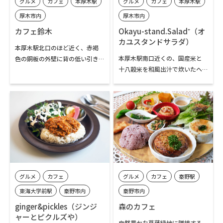
グルメ
カフェ
本厚木駅
グルメ
カフェ
本厚木駅
厚木市内
厚木市内
カフェ鈴木
Okayu-stand.Salad⁺（オ
カユスタンドサラダ）
本厚木駅北口のほど近く、赤褐
本厚木駅南口近くの、国産米と
色の銅板の外壁に背の低い引き
十八穀米を和風出汁で炊いたヘ
戸という独特の外観、店内は外
ルシーなお粥と店内水耕栽培の
光やライティングも抑えられた
フレッシュ野菜を使ったサラダ
暗い空間が広がる自家焙煎コー
を楽しめるお店です。夜はお粥以
ヒーの専門店です。オーダーが入
外にアラカルトメニューも豊
ってから豆を挽き抽出するエス
富。8時半から22時半まで休憩時
プレッソを使った独自のメニュ
間なく営業しており、モーニン
ーが人気です。漆黒の静かな空間
グからランチ、ディナーまで何時
で贅沢なコーヒー体験を楽しむ
でもヘルシーな食事を楽しむこ
ことができます。
とができるお店です。
グルメ
カフェ
グルメ
カフェ
秦野駅
東海大学前駅
秦野市内
秦野市内
ginger&pickles（ジンジ
森のカフェ
ャーとピクルズや）
自然豊かな葛葉緑地に隣接する