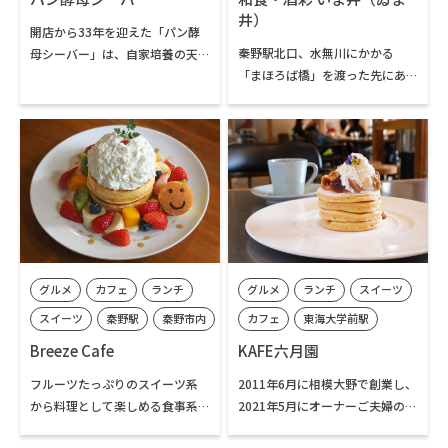
井）
開店から33年を迎えた「パン酵
秦野駅北口、水無川にかかる
母シーバー」は、自家培養の天
「まほろば橋」を渡った先にあ
然酵母とイタリア産の天然酵母
る料理の美味しい酒処。開店か
を使いわけ、国産小麦のパンを作
ら間もなく30年を迎える、地元
り続けています。10種類ほどの
のお客様が足繁く通う名店です。
食パンをはじめ、総菜パンや菓
地元出身の店主今井さん自ら選
子パン、焼菓子なども含めると店
び、仕入れた旬の魚介や野菜を
内には100種類のも商品が並びま
丁寧に調理した和食が評判です。
す。朝7時～10時はモーニング、
秦野をはじめ全国の銘酒も揃っ
11時30分～14時まではランチ営
ています。丹沢登山の後に立ち寄
業としてパン以外の飲食メニュ
りたいお店です。
ーも提供。パン類は午後には品
グルメ
カフェ
ランチ
グルメ
ランチ
スイーツ
薄となる日も多いため、お昼前
の来店がお薦めです。
スイーツ
秦野駅
秦野市内
カフェ
東海大学前駅
秦野市内
Breeze Cafe
KAFE六月園
フルーツたっぷりのスイーツ系
2011年6月に相模大野で創業し、
から料理として楽しめる食事系
2021年5月にオーナーご夫婦の出
まで18種類のパンケーキを提供
身地秦野市へ移転オープンされ