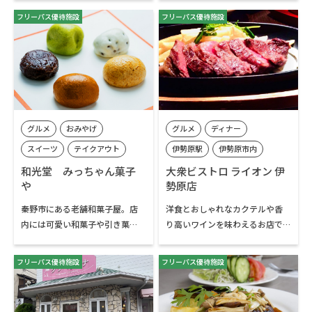
うふ製品、菓子類の他「飲むお
では落花生のほかにも八重桜の
フリーパス優待施設
フリーパス優待施設
豆腐」や「おとうふドーナツ」
塩漬けやフルーティーな梅干し
等の販売をしています。店内での
も取り扱っていており、人気の
お召し上がりも可能です。
商品です。
グルメ
おみやげ
グルメ
ディナー
スイーツ
テイクアウト
伊勢原駅
伊勢原市内
渋沢駅
秦野市内
和光堂 みっちゃん菓子
大衆ビストロ ライオン 伊
や
勢原店
秦野市にある老舗和菓子屋。店
洋食とおしゃれなカクテルや香
内には可愛い和菓子や引き菓
り高いワインを味わえるお店で
子、返礼品はもちろんのこと、
す。足柄牛のステーキや、秘伝の
焼き菓子やゼリーなど種類豊富
タレにつけた骨付きスペアリブ
フリーパス優待施設
フリーパス優待施設
です。また、和菓子には自家田ん
などが人気！がっつり肉が食べ
ぼで愛情込めて作ったお米を使
たい方におすすめです。
TOPへ
用しています。素材にこだわった