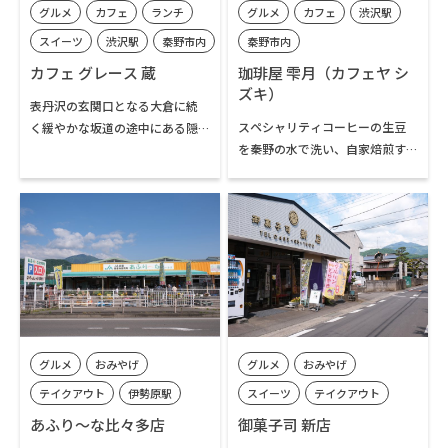
グルメ
カフェ
ランチ
グルメ
カフェ
渋沢駅
り体験（渓流釣り・釣り堀）と
イムスリップしたようなインテ
BBQを楽しむことができます。
リアを楽しみながら、ゆったり
スイーツ
渋沢駅
秦野市内
秦野市内
と食事やコーヒーを楽しむこと
カフェ グレース 蔵
珈琲屋 雫月（カフェヤ シ
ができます。
ズキ）
表丹沢の玄関口となる大倉に続
スペシャリティコーヒーの生豆
く緩やかな坂道の途中にある隠
を秦野の水で洗い、自家焙煎す
れ家的カフェ。濃く淹れたコー
るロースター兼カフェ。常時10
ヒーが評判のお店です。店主手作
種類程度のスペシャリティコー
りのハンバーグや焼きカレー、
ヒーが揃うコーヒーの専門店で
トマトソーススパゲティなどの
す。サンドイッチやパスタなどの
食事メニューは味わいが支持さ
軽食やスイーツもあり、丹沢や
れ、自家製ケーキも人気です。
秦野でのレジャー後のコーヒー
タイムにぴったり。珈琲豆の購
入もできます。
グルメ
おみやげ
グルメ
おみやげ
テイクアウト
伊勢原駅
スイーツ
テイクアウト
鶴巻温泉駅
伊勢原市内
伊勢原駅
鶴巻温泉駅
あふり～な比々多店
御菓子司 新店