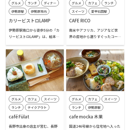
グルメ
ランチ
ディナー
グルメ
カフェ
ランチ
として重宝されています。営業日
をご確認の上、お出かけくださ
伊勢原駅
伊勢原市内
スイーツ
愛甲石田駅
い。
伊勢原市内
カリービストロLAMP
CAFE RICO
伊勢原駅南口から徒歩5分の「カ
南米やアフリカ、アジアなど世
リービストロLAMP」は、絵本の
界の産地から選りすぐったコー
世界への入口のような木製ドア
ヒー豆を自家焙煎し、丁寧にハ
が目印のお店です。名物は、フレ
ンドドリップで提供するコーヒ
ンチ出身のシェフが伝統的な手
ーの専門店。終日提供する軽食
法で丁寧にとったフォン（だ
や自家製のスイーツをはじめ、
し）をベースに仕上げるルーが
ランチタイム限定の食事メニュ
自慢の欧風カレーです。辛さ控え
ーも人気です。コーヒーは、常時
めで、香り高く奥深いコクが特
14種の豆を取り揃えており、い
徴の味わいは、子どもから大人
ずれもホットでもアイスでもオ
まで人気です。ランチはこだわり
ーダーすることができます。50g
グルメ
カフェ
スイーツ
グルメ
カフェ
スイーツ
のカレー3種を提供し、金・土曜
単位で購入もできるコーヒー豆
の夜限定で、お酒にも合う洋食
は、大山や伊勢原のお土産品に
ランチ
テイクアウト
ランチ
伊勢原駅
メニューが味わえるビストロと
もぴったりです。
伊勢原駅
伊勢原市内
伊勢原市内
café Fülat
cafe mocka 木果
して営業しています。昼夜問わ
ず、心に明かりが灯るような美味
長野市出身の店主が営む、長野
国道246号線から住宅地へ入った