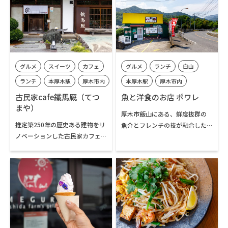
の座敷や庭先のテーブルやベン
だ、出雲の名物「割子そば」も
チで、購入したものをいただく
人気の一品。旬の魚介や野菜を
こともできます。採れたて野菜の
カラッと揚げた天ぷらはボリュ
無人販売コーナーも人気です。
ームがあり、おすすめです。
グルメ
スイーツ
カフェ
グルメ
ランチ
白山
ランチ
本厚木駅
厚木市内
本厚木駅
厚木市内
飯山温泉エリア
古民家cafe鐵馬厩（てつ
魚と洋食のお店 ポワレ
まや）
厚木市飯山にある、鮮度抜群の
推定築250年の歴史ある建物をリ
魚介とフレンチの技が融合した
ノベーションした古民家カフェ
ランチが評判のレストランです。
です。のれんをくぐって店内を見
長年厚木で店を構えてきた佐々
渡すと、古民家ならではの落ち
木さんご夫妻が、2年前にこの地
着きに包まれた空間が広がり、
で新たにオープンしました。小
和とアメリカンのエッセンスが
田原漁港に出向いて自ら仕入れ
絶妙に散りばめられたインテリ
る旬の魚や、新鮮野菜を使った
アでまとめられています。看板メ
料理は季節ごとにメニューが変
ニューの「出汁巻玉子定食」
わり、訪れるたびに新たな味に
は、砂糖を一切加えず、出汁だけ
出会えます。ディナーは完全予約