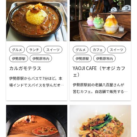
産にもぴったりの、自家製「や
さん最中」をはじめ、ヘルシー
ぎさん最中」や伊勢原市公式キ
なSOYジェラートやドリンク類、
ャラクターを模した「クルリン
地域の作家さんが描かれた絵葉
焼き」も購入することができま
書などのグッズ、古道具や古本
す。マルシェを運営する株式会社
なども販売されています。なお、
がいあプロジェクトの倉庫を開
日向薬師境内の売店でも週末不
放し、取り扱う2,000品目以上の
定期で日向薬師焙煎珈琲とやぎ
グルメ
ランチ
スイーツ
グルメ
カフェ
スイーツ
オーガニックな自然食品や雑貨
さん最中を購入することができ
品の多くを定価の10%割引で購
ます。
伊勢原駅
伊勢原市内
伊勢原駅
伊勢原市内
入することもできます。日向薬師
カルガモテラス
YAOJI CAFE（ヤオジ カフ
参りや日向エリアのレジャーと
ェ）
合わせてお立ち寄りください。
伊勢原駅からバスで7分ほど。本
伊勢原駅前の老舗八百屋さんが
場インドでスパイスを学んだオ
営むカフェ。自店舗で販売する
ーナーの無化調、小麦粉不使用
果物や野菜のうち規格外やキズ
のスパイスカレーと自家製フル
のついたものを使いフードロス
ーツソースたっぷりのふわふわ
を減らすために開業。シロップ
かき氷が人気のお店です。
から手作りのかき氷やバスクチ
ーズケーキなどが人気のお店で
す。