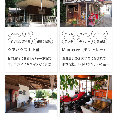
30品目を焼きあげて販売してい
ィリングも無添加の手づくりで
ます。週4日の営業日には、遠方
す。週2日（水曜・土曜）の営業
からもパンを求めて来店される
ですが、店休日でも店前に設置
人気のパン店です。店内や店頭の
された冷凍自動販売機で焼きた
お庭では購入したパンを食べる
てを冷凍したパンや焼き菓子の
ことができるフリースペースの
購入ができます。
グルメ
自然
グルメ
カフェ
スイーツ
用意があります。
子どもと遊べる
日帰り温泉
ランチ
ディナー
秦野駅
釣り
日向山
伊勢原駅
秦野市内
クアハウス山小屋
Monterey（モントレー）
伊勢原市内
日向渓谷にあるレジャー施設で
秦野周辺のお客さまに愛されて
す。ニジマスやヤマメなど川魚や
半世紀超。レトロな佇まいと昔
鹿肉料理も提供するレストラン
ながらの洋食メニューが豊富な
の他、日向川のほとりまでキャ
老舗喫茶店です。洋食店で腕を磨
ンプやBBQが楽しめる屋外スペ
いたマスターがつくる「ハンバ
ースが広がっています。キャンプ
ーグスパゲッティ」や「ミック
場は、日帰りだけでなく宿泊も
スグラタン」が、お店の看板メ
できます。館内には、日帰り湯も
ニュー。新鮮なフルーツがたっ
あり、ハイカーなどが下山後に
ぷりトッピングされたパフェな
汗を流しに立ち寄ります。姉妹施
ど、デザートも充実しています。
設の日向渓谷マス釣り場は、釣
夜までの通し営業で、昭和にタ