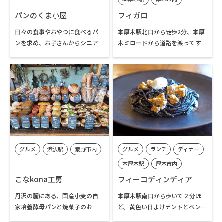
取られており、地元伊勢原の食
パンのくま小屋
フィガロ
材をふんだんに使ったメニュー
が豊富に揃っています。
日々の食事やおやつに食べるパ
本厚木駅北口から徒歩2分、本厚
ンを求め、お子さんからシニア
木ミロードから道路を渡ってす
世代まで地域のお客様が足繁く
ぐの「厚木センタービル」2階に
通う秦野駅近くのパン屋さん。
あるのがイタリアン・スパニッ
くま似を自称する店主の秋保さ
シュ料理の専門店「フィガロ」
んが朝から焼き上げたパンが店
です。
頭並びます。秦野産小麦粉を使用
厚木で生産される野菜など地元
したカンパーニュやバゲットな
素材を活かしたイタリア・スペ
どハード系パンも人気です。
イン料理を手軽に楽しめるラン
チのみならず、ディナータイムも
前菜やアラカルトからピザやパ
グルメ
渋沢駅
秦野市内
グルメ
ランチ
ディナー
エリアまで地元素材を活かした
幅広い手作り料理をたっぷりと
本厚木駅
厚木市内
楽しむことができるお店です。ソ
こなkona工房
フィーコディンディア
ムリエ資格を持つオーナーの目
利きによるワインをはじめリキ
丹沢の麓にある、国産小麦の自
本厚木駅南口から歩いて２分ほ
ュールも豊富に揃う、食事とお
家培養酵母パンと焼菓子のお
ど。黄色い日よけテントとベンチ
酒を楽しむことができるレスト
店。毎週土曜日のみの営業なが
が目印の一軒家イタリアンレス