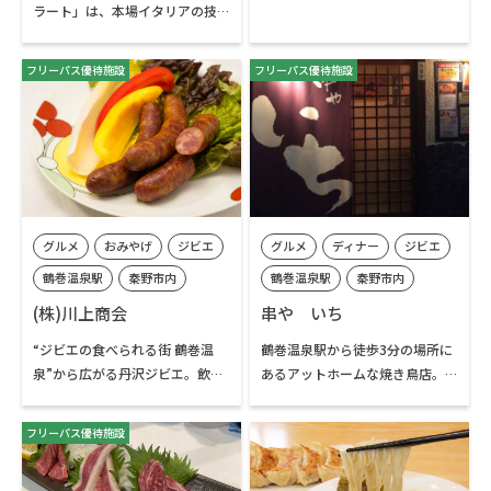
ラート」は、本場イタリアの技
りのジンギスカン料理専門店で
と地元の旬を凝縮したジェラー
す。専用の鉄鍋で焼いていただく
ト専門店です。店主は国内のデザ
ラム肉が美味しいと評判のお店
フリーパス優待施設
フリーパス優待施設
ートコンテストでの優勝や世界
で、名物のジンギスカンを味わ
大会出場の経験を持つ実力派で
いに地元の方を中心に都内や横
す。イタリアでの修行中、自作の
浜、県外など遠方からもお客様
味を「そよ風（アリエッタ）が
が訪れる人気店です。丹沢方面の
届いた！」と、絶賛された感動
山容が見えるテラス席もありま
を胸に、日々28種のフレーバー
す。
を手作りしています。秦野をはじ
グルメ
おみやげ
ジビエ
グルメ
ディナー
ジビエ
めとする近隣の地域の恵みを活
ラム肉を使った料理以外のメニ
かした至福のジェラートを味わ
ューもあり、甘味類も。弘法山
鶴巻温泉駅
秦野市内
鶴巻温泉駅
秦野市内
いに、お出かけください。
公園の散策やハイキングのあと
鶴巻温泉エリア
鶴巻温泉エリア
(株)川上商会
串や いち
の食事にぴったりのお店です。
“ジビエの食べられる街 鶴巻温
鶴巻温泉駅から徒歩3分の場所に
泉”から広がる丹沢ジビエ。飲食
あるアットホームな焼き鳥店。
店と家庭に地元の味をつなぎ、秦
大山登山や弘法山ハイキングを
野エリアの魅力を発信していま
楽しんだ方、観光客の方、地元
フリーパス優待施設
す。
の方のくつろぎのある『時間』
を提供してくれます。