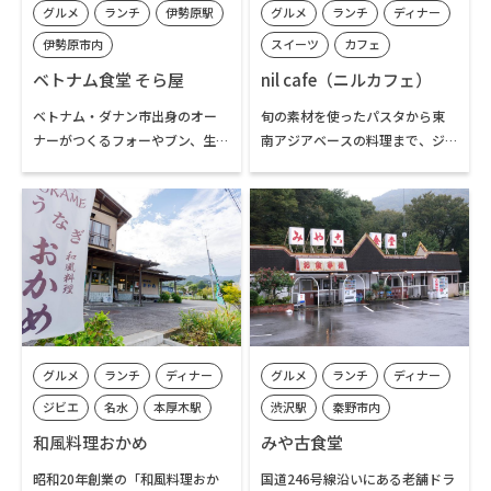
グルメ
ランチ
伊勢原駅
グルメ
ランチ
ディナー
なる」と評判の、心と体に染み
渡る一杯をぜひ体験してくださ
伊勢原市内
スイーツ
カフェ
い。
本厚木駅
厚木市内
ベトナム食堂 そら屋
nil cafe（ニルカフェ）
ベトナム・ダナン市出身のオー
旬の素材を使ったパスタから東
ナーがつくるフォーやブン、生春
南アジアベースの料理まで、ジ
巻きが人気のベトナム家庭料理
ャンルを問わない料理とデザー
の専門店です。ご自身のご祖母の
トが人気のカフェです。本厚木駅
レシピで、自ら畑で育てたパク
南口から歩いて4分という立地
チーやレモングラスなどの香草
で、11時半から夜まで通し営業
を使い、本場の家庭料理の味わ
のお店です。公園を借景にした雰
いを提供しています。コンデンス
囲気の良い店内で寛ぎながら、
ミルクと合わせる独特のベトナ
食事や喫茶を楽しむことができ
ムコーヒーも楽しむことができ
ます。季節のフルーツやチョコを
ます。
使った「トフィーパイ」などの
グルメ
ランチ
ディナー
グルメ
ランチ
ディナー
手づくりケーキもおすすめです。
ジビエ
名水
本厚木駅
渋沢駅
秦野市内
伊勢原駅
厚木市内
和風料理おかめ
みや古食堂
七沢・広沢寺温泉エリア
昭和20年創業の「和風料理おか
国道246号線沿いにある老舗ドラ